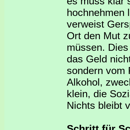
es muss klar s
hochnehmen la
verweist Gers
Ort den Mut 
müssen. Dies 
das Geld nich
sondern vom F
Alkohol, zwec
klein, die Soz
Nichts bleibt 
Schritt für S