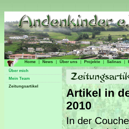
Home
News
Über uns
Projekte
Salinas
|
|
|
|
|
Über mich
Mein Team
Zeitungsartikel
Artikel in 
2010
In der Couch