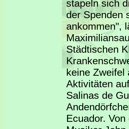
stapeln sich d
der Spenden 
ankommen", lä
Maximiliansa
Städtischen Kl
Krankenschwes
keine Zweifel
Aktivitäten au
Salinas de Gu
Andendörfche
Ecuador. Von 