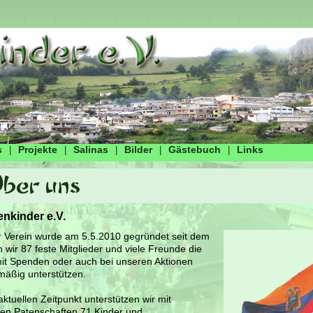
s
Projekte
Salinas
Bilder
Gästebuch
Links
|
|
|
|
|
nkinder e.V.
 Verein wurde am 5.5.2010 gegründet seit dem
 wir 87 feste Mitglieder und viele Freunde die
it Spenden oder auch bei unseren Aktionen
mäßig unterstützen.
ktuellen Zeitpunkt unterstützen wir mit
en Patenschaften 71 Kinder und