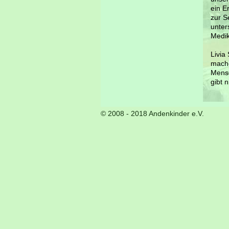
ein E
zur S
unter
Medi
Livia
mache
Mensc
gibt 
© 2008 - 2018 Andenkinder e.V.