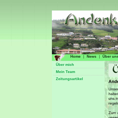
Home
News
Über un
|
|
Über mich
Mein Team
Zeitungsartikel
Ande
Unser
haben
uns m
regel
Zum a
unser